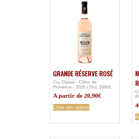
GRANDE RÉSERVE ROSÉ
M
R
Cru Classé - Côtes de
Provence - 2025 (75cl, 150cl)
C
A partir de
20,90
€
P
4
Choix des options
A