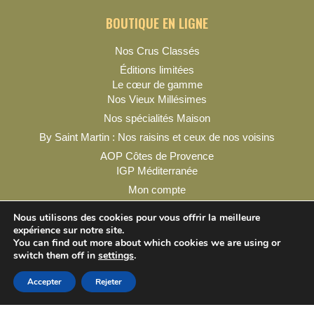
BOUTIQUE EN LIGNE
Nos Crus Classés
Éditions limitées
Le cœur de gamme
Nos Vieux Millésimes
Nos spécialités Maison
By Saint Martin : Nos raisins et ceux de nos voisins
AOP Côtes de Provence
IGP Méditerranée
Mon compte
Nous utilisons des cookies pour vous offrir la meilleure
expérience sur notre site.
You can find out more about which cookies we are using or
switch them off in
settings
.
Mentions légales
Conditions générales de vente
Contact & infos pratiques
Accepter
Rejeter