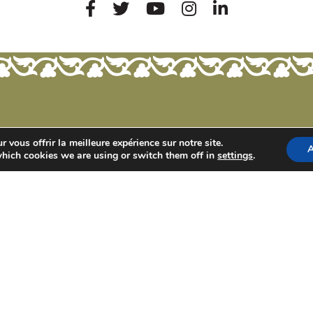
 vous offrir la meilleure expérience sur notre site.
A
hich cookies we are using or switch them off in
settings
.
MAIS ÉGALEMENT…
tin
Liquoristerie de Provence
Tourisme & Réceptions
 76 76
 76 77
tmartin.com