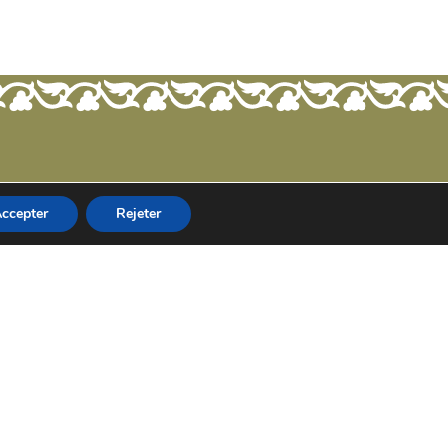
ccepter
Rejeter
Abonnez-vous à notre newsletter pour recevoir les offres
et les actualités du Château de Saint Martin.