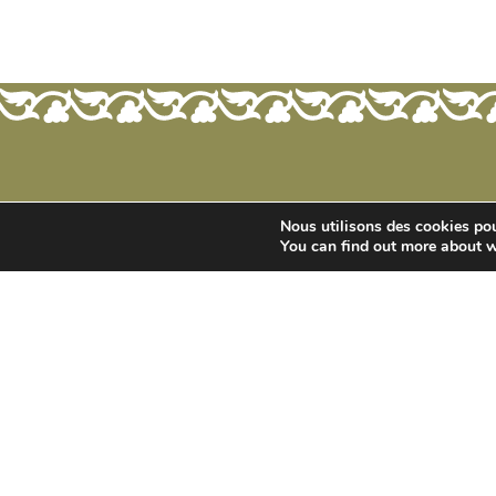
Nous utilisons des cookies pour
You can find out more about w
BOUTIQUE EN LIGNE
CONTACT
Nos Crus Classés
Château de Saint Mar
614 Route des Arcs
Éditions limitées
83460 Taradeau
Le cœur de gamme
France
Nos Vieux Millésimes
Nos spécialités Maison
TEL : +33(0) 4 94 99
By Saint Martin : Nos raisins et ceux de
FAX : +33(0) 4 94 99
nos voisins
info@chateaudesain