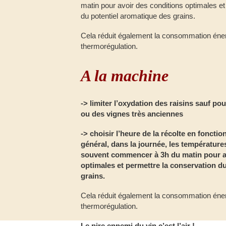
matin pour avoir des conditions optimales et
du potentiel aromatique des grains.
Cela réduit également la consommation éner
thermorégulation.
A la machine
->
limiter l’oxydation des raisins sauf po
ou des vignes très anciennes
->
choisir l’heure de la récolte en foncti
général, dans la journée, les températures
souvent commencer à 3h du matin pour a
optimales et permettre la conservation d
grains.
Cela réduit également la consommation éner
thermorégulation.
Le pire ennemi du vin c’est l’air !