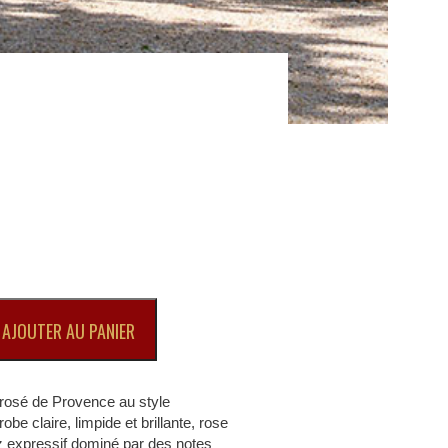
AJOUTER AU PANIER
 rosé de Provence au style
be claire, limpide et brillante, rose
z expressif dominé par des notes