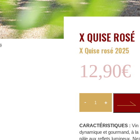
X QUISE ROSÉ
é
X Quise rosé 2025
12,90
€
-
+
CARACTÉRISTIQUES :
Vin
dynamique et gourmand, à la ro
pâle aux reflets lumineux. Ne