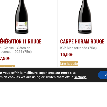
ÉNÉRATION 11 ROUGE
CARPE HORAM ROUGE
ru Classé - Côtes de
IGP Méditerranée (75cl)
rovence - 2024 (75cl)
10,90
€
7,90
€
Lire la suite
re la suite
 vous offrir la meilleure expérience sur notre site.
A
hich cookies we are using or switch them off in
settings
.