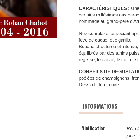
CARACTÉRISTIQUES :
Une
certains millésimes aux carac
hommage au grand-père d’Ade
Nez complexe, associant épice
fêve de cacao, et cigarillo.
Bouche structurée et intense, n
équilibrés par des tanins puis
réglisse, le cacao, le cuir et s
CONSEILS DE DÉGUSTATI
poêlées de champignons, fro
Dessert : forêt noire.
INFORMATIONS
Vinification
Récolt
jours,