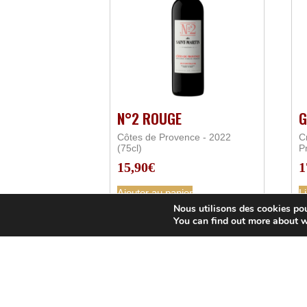
N°2 ROUGE
G
Côtes de Provence - 2022
C
(75cl)
P
15,90
€
1
Ajouter au panier
Li
Nous utilisons des cookies pour
You can find out more about w