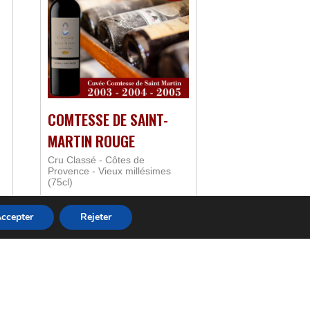
COMTESSE DE SAINT-
MARTIN ROUGE
Cru Classé - Côtes de
Provence - Vieux millésimes
(75cl)
A partir de
50,00
€
ccepter
Rejeter
Choix des options