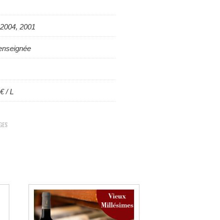
 2004, 2001
enseignée
€ / L
GES