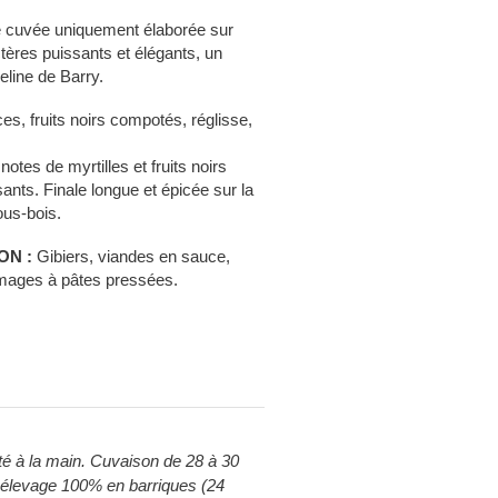
 cuvée uniquement élaborée sur
tères puissants et élégants, un
line de Barry.
s, fruits noirs compotés, réglisse,
otes de myrtilles et fruits noirs
sants. Finale longue et épicée sur la
ous-bois.
ON :
Gibiers, viandes en sauce,
mages à pâtes pressées.
é à la main. Cuvaison de 28 à 30
 élevage 100% en barriques (24