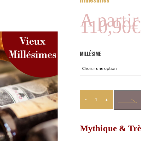
A partir
110,90
€
MILLÉSIME
-
+
Mythique & Trè