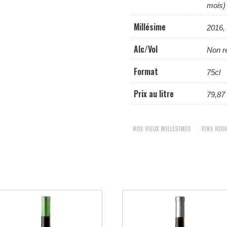
mois)
Millésime
2016,
Alc/Vol
Non r
Format
75cl
Prix au litre
79,87 
NOS VIEUX MILLÉSIMES
VINS ROU