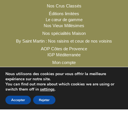
Nos Crus Classés
Éditions limitées
Le cœur de gamme
Nos Vieux Millésimes
Nos spécialités Maison
By Saint Martin : Nos raisins et ceux de nos voisins
AOP Côtes de Provence
IGP Méditerranée
Mon compte
Nous utilisons des cookies pour vous offrir la meilleure
expérience sur notre site.
You can find out more about which cookies we are using or
switch them off in
settings
.
Mentions légales
Conditions générales de vente
Contact & infos pratiques
Accepter
Rejeter